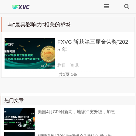
与
“最具影响力”
相关的标签
FXVC 斩获第三届金荣奖“202
5 年
栏目：
资讯
共
1
页
1
条
热门文章
美国4月CPI创新高，地缘冲突升级，加息