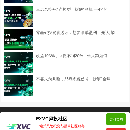
三层风控+动态模型：拆解“灵犀-一心”的
零基础投资者必读：想要跟单盈利，先认清3
收益103%，回撤不到20%：金太狼如何
不靠人为判断，只靠系统信号：拆解“金隼一
本站所有文章、数据仅供参考，风险自负。如侵犯您的权益请移步联系
FXVC风投社区
访问官网
我们！邮箱:support@fxvc.net
一站式风险投资与跟单社区服务
Copyright © 2024 FXVC社区 版权所有
Powered by EyouCms
备案