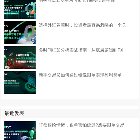
明明浮盈170%!为何爆仓?揭秘交易中你
选择外汇券商时，投资者最容易忽略的一个关
多时间框架分析实战指南：从底层逻辑到FX
​新手交易员如何通过镜像跟单实现盈利简单
最近发表
盯盘败给情绪，跟单害怕延迟?想要跟单交易