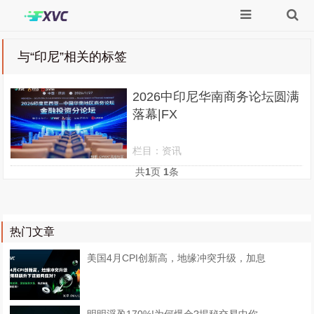
与
“印尼”
相关的标签
2026中印尼华南商务论坛圆满
落幕|FX
栏目：
资讯
共
1
页
1
条
热门文章
美国4月CPI创新高，地缘冲突升级，加息