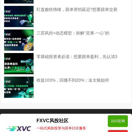
盯盘败给情绪，跟单害怕延迟?想要跟单交易
三层风控+动态模型：拆解“灵犀-一心”的
零基础投资者必读：想要跟单盈利，先认清3
收益103%，回撤不到20%：金太狼如何
本站所有文章、数据仅供参考，风险自负。如侵犯您的权益请移步联系
FXVC风投社区
访问官网
我们！邮箱:support@fxvc.net
一站式风险投资与跟单社区服务
Copyright © 2024 FXVC社区 版权所有
Powered by EyouCms
备案