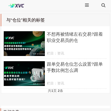
与
“仓位”
相关的标签
不想再被情绪左右交易?跟着
职业交易员的仓
栏目：
资讯
跟单交易仓位怎么设置?跟单
手数比例怎么调
栏目：
资讯
共
1
页
2
条