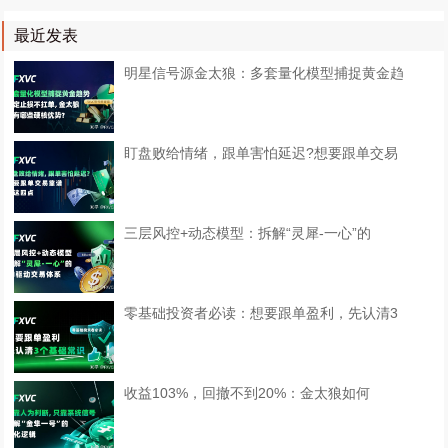
最近发表
明星信号源金太狼：多套量化模型捕捉黄金趋
盯盘败给情绪，跟单害怕延迟?想要跟单交易
三层风控+动态模型：拆解“灵犀-一心”的
零基础投资者必读：想要跟单盈利，先认清3
收益103%，回撤不到20%：金太狼如何