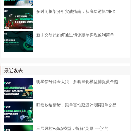
多时间框架分析实战指南：从底层逻辑到FX
​新手交易员如何通过镜像跟单实现盈利简单
最近发表
明星信号源金太狼：多套量化模型捕捉黄金趋
盯盘败给情绪，跟单害怕延迟?想要跟单交易
三层风控+动态模型：拆解“灵犀-一心”的