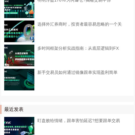
明明浮盈170%!为何爆仓?揭秘交易中你
选择外汇券商时，投资者最容易忽略的一个关
多时间框架分析实战指南：从底层逻辑到FX
​新手交易员如何通过镜像跟单实现盈利简单
最近发表
盯盘败给情绪，跟单害怕延迟?想要跟单交易