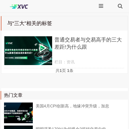
与
“三大”
相关的标签
普通交易者与交易高手的三大
差距!为什么跟
栏目：
资讯
共
1
页
1
条
热门文章
美国4月CPI创新高，地缘冲突升级，加息