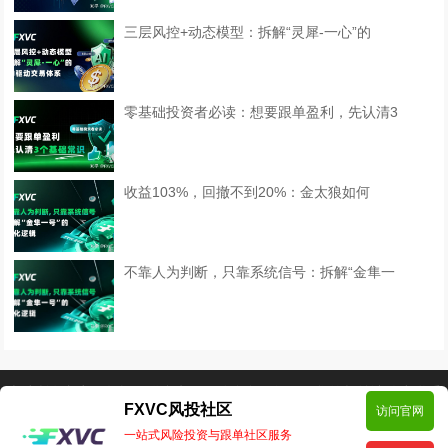
三层风控+动态模型：拆解“灵犀-一心”的
零基础投资者必读：想要跟单盈利，先认清3
收益103%，回撤不到20%：金太狼如何
不靠人为判断，只靠系统信号：拆解“金隼一
本站所有文章、数据仅供参考，风险自负。如侵犯您的权益请移步联系
FXVC风投社区
访问官网
我们！邮箱:support@fxvc.net
一站式风险投资与跟单社区服务
Copyright © 2024 FXVC社区 版权所有
Powered by EyouCms
备案