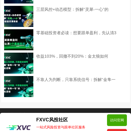
三层风控+动态模型：拆解“灵犀-一心”的
零基础投资者必读：想要跟单盈利，先认清3
收益103%，回撤不到20%：金太狼如何
不靠人为判断，只靠系统信号：拆解“金隼一
本站所有文章、数据仅供参考，风险自负。如侵犯您的权益请移步联系
FXVC风投社区
访问官网
我们！邮箱:support@fxvc.net
一站式风险投资与跟单社区服务
Copyright © 2024 FXVC社区 版权所有
Powered by EyouCms
备案