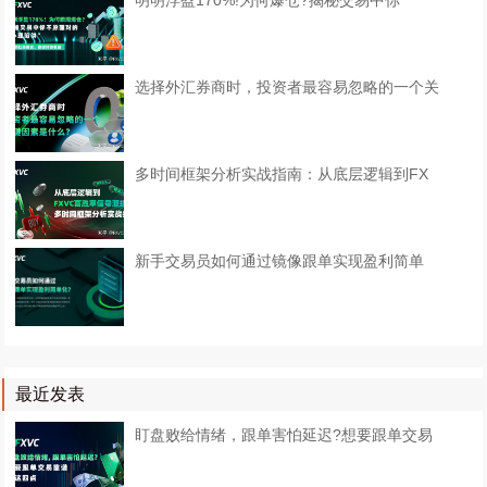
明明浮盈170%!为何爆仓?揭秘交易中你
选择外汇券商时，投资者最容易忽略的一个关
多时间框架分析实战指南：从底层逻辑到FX
​新手交易员如何通过镜像跟单实现盈利简单
最近发表
盯盘败给情绪，跟单害怕延迟?想要跟单交易