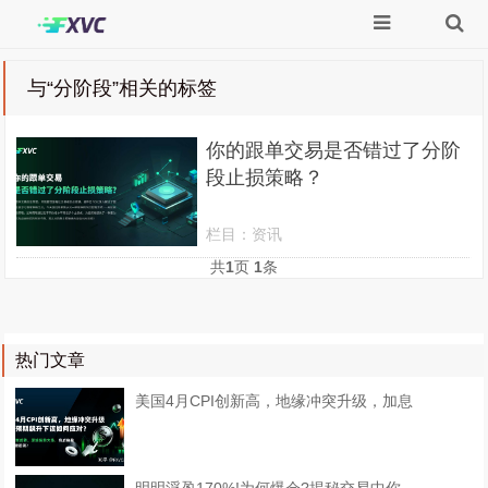
与
“分阶段”
相关的标签
​你的跟单交易是否错过了分阶
段止损策略？
栏目：
资讯
共
1
页
1
条
热门文章
美国4月CPI创新高，地缘冲突升级，加息