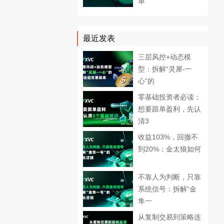
单
最近发表
三层风控+动态模
型：拆解“灵犀-一
心”的
零基础投资者必读：
想要跟单盈利，先认
清3
收益103%，回撤不
到20%：金太狼如何
不靠人为判断，只靠
系统信号：拆解“金
隼一
从复制交易到策略连