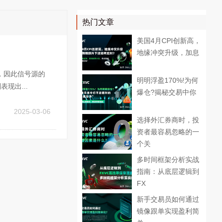
热门文章
美国4月CPI创新高，
地缘冲突升级，加息
，因此信号源的
明明浮盈170%!为何
现出...
爆仓?揭秘交易中你
2025-03-06
选择外汇券商时，投
资者最容易忽略的一
个关
多时间框架分析实战
指南：从底层逻辑到
FX
​新手交易员如何通过
镜像跟单实现盈利简