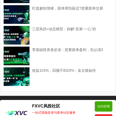
盯盘败给情绪，跟单害怕延迟?想要跟单交易
三层风控+动态模型：拆解“灵犀-一心”的
零基础投资者必读：想要跟单盈利，先认清3
收益103%，回撤不到20%：金太狼如何
本站所有文章、数据仅供参考，风险自负。如侵犯您的权益请移步联系
FXVC风投社区
访问官网
我们！邮箱:support@fxvc.net
一站式风险投资与跟单社区服务
Copyright © 2024 FXVC社区 版权所有
Powered by EyouCms
备案