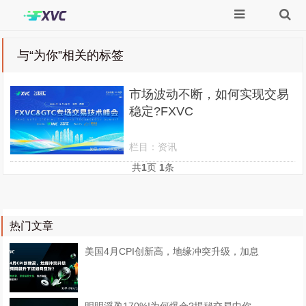
与
“为你”
相关的标签
市场波动不断，如何实现交易
稳定?FXVC
栏目：
资讯
共
1
页
1
条
热门文章
美国4月CPI创新高，地缘冲突升级，加息